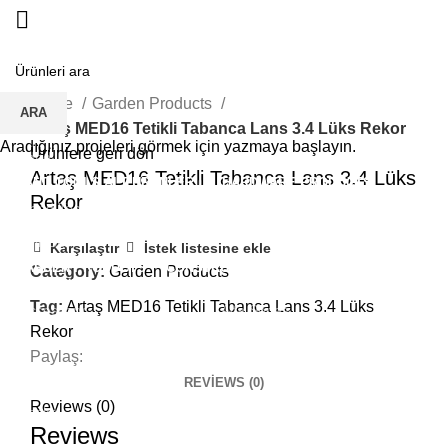
INSULATION AND ADHESIVE TAPES
Click to enlarge
Silicone
Home
Garden Products
ARA
Spray
Artaş MED16 Tetikli Tabanca Lans 3.4 Lüks Rekor
Aradığınız projeleri görmek için yazmaya başlayın.
Ürünlere geri dön
Tape
Artaş MED16 Tetikli Tabanca Lans 3.4 Lüks
HAND TOOLS ALT ÜRÜNLER
HARDWARE PRODUCTS
Rekor
Hand Tools
Drill Bits
Karşılaştır
İstek listesine ekle
GARDEN PRODUCTS
CONSTRUCTION MATERİALS
Category:
Garden Products
FURNITURE ACCESSORIES
WATER FIXTURES
Tag:
Artaş MED16 Tetikli Tabanca Lans 3.4 Lüks
Accessory
Alfa Series
Rekor
Door Handles
Yims Series
Paylaş:
Emery
REVIEWS (0)
Reviews (0)
Locks
Reviews
Screws