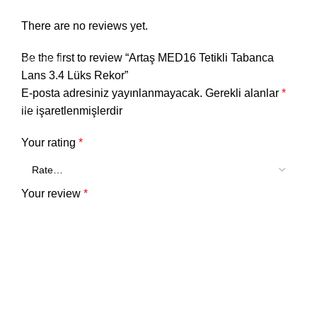
WORK SAFETY
ELECTRIC ACCESSORIES
There are no reviews yet.
Clothes
Be the first to review “Artaş MED16 Tetikli Tabanca
Equipment
Lans 3.4 Lüks Rekor”
Glove
E-posta adresiniz yayınlanmayacak.
Gerekli alanlar
*
Shoe
ile işaretlenmişlerdir
AUTOMOTIVE ACCESSORIES
Your rating
*
Your review
*